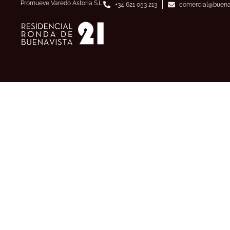
Promueve Varedo Astoria S.L.
+34 621 053 213
comercial@buena