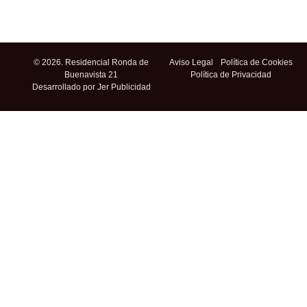
© 2026. Residencial Ronda de
Aviso Legal
Política de Cookies
Buenavista 21
Política de Privacidad
Desarrollado por Jer Publicidad