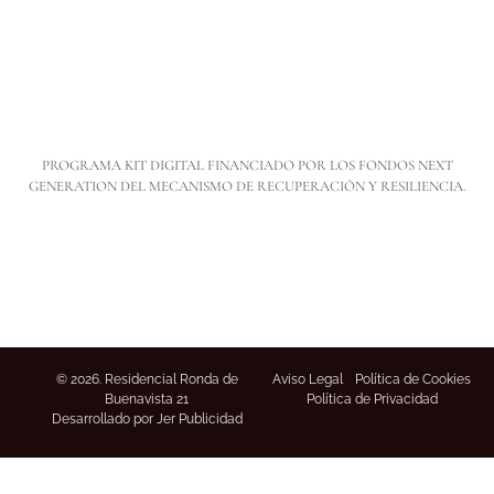
PARKING BICI
ZONA
AJARDINADA
PROGRAMA KIT DIGITAL FINANCIADO POR LOS FONDOS NEXT
GENERATION DEL MECANISMO DE RECUPERACIÓN Y RESILIENCIA.
© 2026. Residencial Ronda de
Aviso Legal
Política de Cookies
Buenavista 21
Política de Privacidad
Desarrollado por Jer Publicidad