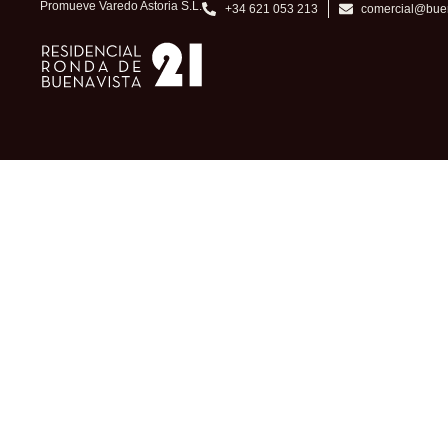
Promueve Varedo Astoria S.L.
+34 621 053 213
comercial@bue